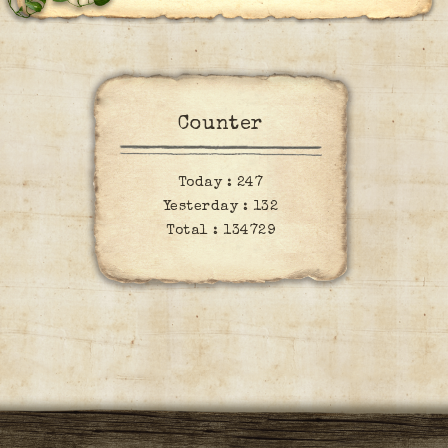
Counter
Today :
247
Yesterday :
132
Total :
134729