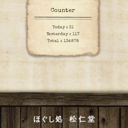
Counter
Today :
31
Yesterday :
117
Total :
134878
ほぐし処 松 仁 堂